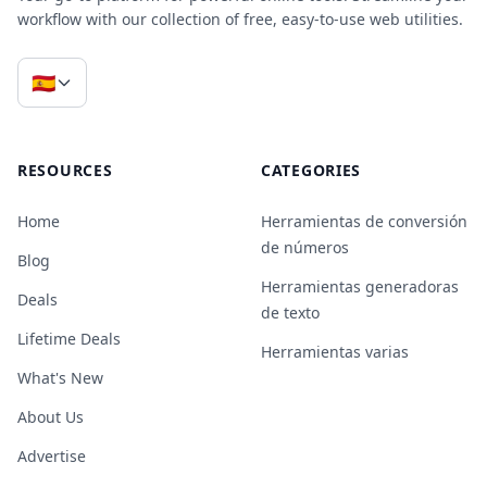
workflow with our collection of free, easy-to-use web utilities.
🇪🇸
RESOURCES
CATEGORIES
Home
Herramientas de conversión
de números
Blog
Herramientas generadoras
Deals
de texto
Lifetime Deals
Herramientas varias
What's New
About Us
Advertise