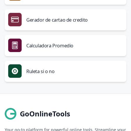
Gerador de cartao de credito
Calculadora Promedio
Ruleta si o no
GoOnlineTools
Your go-to platform for powerful online tools. Streamline your