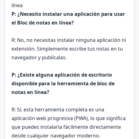
línea
P: ¿Necesito instalar una aplicación para usar
el Bloc de notas en línea?
R: No, no necesitas instalar ninguna aplicación ni
extensión. Simplemente escribe tus notas en tu
navegador y publícalas.
P: ¿Existe alguna aplicación de escritorio
disponible para la herramienta de bloc de
notas en línea?
R: Sí, esta herramienta completa es una
aplicación web progresiva (PWA), lo que significa
que puedes instalarla fácilmente directamente
desde cualquier navegador moderno.