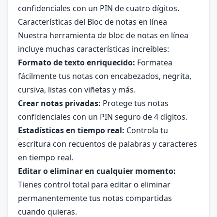
confidenciales con un PIN de cuatro dígitos.
Características del Bloc de notas en línea
Nuestra herramienta de bloc de notas en línea
incluye muchas características increíbles:
Formato de texto enriquecido:
Formatea
fácilmente tus notas con encabezados, negrita,
cursiva, listas con viñetas y más.
Crear notas privadas:
Protege tus notas
confidenciales con un PIN seguro de 4 dígitos.
Estadísticas en tiempo real:
Controla tu
escritura con recuentos de palabras y caracteres
en tiempo real.
Editar o eliminar en cualquier momento:
Tienes control total para editar o eliminar
permanentemente tus notas compartidas
cuando quieras.