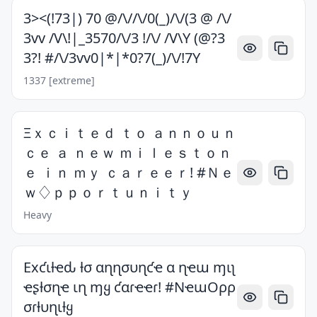
3><(!73|) 70 @/\//\/0(_)/\/(3 @ /\/
3vv /V\!|_3570/\/3 !/\/ /V\Y (@?3
3?! #/\/3vv0|*|*0?7(_)/\/!7Y
1337 [extreme]
Ξｘｃｉｔｅｄ ｔｏ ａｎｎｏｕｎ
ｃｅ ａ ｎｅｗ ｍｉｌｅｓｔｏｎ
ｅ ｉｎ ｍｙ ｃａｒｅｅｒ! #Ｎｅ
ｗ♢ｐｐｏｒｔｕｎｉｔｙ
Heavy
Exƈιƚҽԃ ƚσ αɳɳσυɳƈҽ α ɳҽɯ ɱιʅ
ҽʂƚσɳҽ ιɳ ɱყ ƈαɾҽҽɾ! #NҽɯOρρ
σɾƚυɳιƚყ