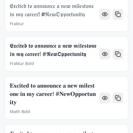
𝔈𝔵𝔠𝔦𝔱𝔢𝔡 𝔱𝔬 𝔞𝔫𝔫𝔬𝔲𝔫𝔠𝔢 𝔞 𝔫𝔢𝔴 𝔪𝔦𝔩𝔢𝔰𝔱𝔬𝔫𝔢
𝔦𝔫 𝔪𝔶 𝔠𝔞𝔯𝔢𝔢𝔯! #𝔑𝔢𝔴𝔒𝔭𝔭𝔬𝔯𝔱𝔲𝔫𝔦𝔱𝔶
Fraktur
𝕰𝖝𝖈𝖎𝖙𝖊𝖉 𝖙𝖔 𝖆𝖓𝖓𝖔𝖚𝖓𝖈𝖊 𝖆 𝖓𝖊𝖜 𝖒𝖎𝖑𝖊𝖘𝖙𝖔𝖓𝖊
𝖎𝖓 𝖒𝖞 𝖈𝖆𝖗𝖊𝖊𝖗! #𝕹𝖊𝖜𝕺𝖕𝖕𝖔𝖗𝖙𝖚𝖓𝖎𝖙𝖞
Fraktur Bold
𝐄𝐱𝐜𝐢𝐭𝐞𝐝 𝐭𝐨 𝐚𝐧𝐧𝐨𝐮𝐧𝐜𝐞 𝐚 𝐧𝐞𝐰 𝐦𝐢𝐥𝐞𝐬𝐭
𝐨𝐧𝐞 𝐢𝐧 𝐦𝐲 𝐜𝐚𝐫𝐞𝐞𝐫! #𝐍𝐞𝐰𝐎𝐩𝐩𝐨𝐫𝐭𝐮𝐧
𝐢𝐭𝐲
Math Bold