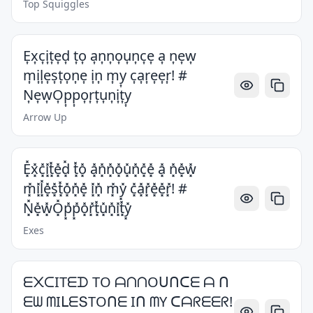
Top Squiggles
E͎x͎c͎i͎t͎e͎d͎ t͎o͎ a͎n͎n͎o͎u͎n͎c͎e͎ a͎ n͎e͎w͎
m͎i͎l͎e͎s͎t͎o͎n͎e͎ i͎n͎ m͎y͎ c͎a͎r͎e͎e͎r͎! #
N͎e͎w͎O͎p͎p͎o͎r͎t͎u͎n͎i͎t͎y͎
Arrow Up
E͓̽x͓̽c͓̽i͓̽t͓̽e͓̽d͓̽ t͓̽o͓̽ a͓̽n͓̽n͓̽o͓̽u͓̽n͓̽c͓̽e͓̽ a͓̽ n͓̽e͓̽w͓̽
m͓̽i͓̽l͓̽e͓̽s͓̽t͓̽o͓̽n͓̽e͓̽ i͓̽n͓̽ m͓̽y͓̽ c͓̽a͓̽r͓̽e͓̽e͓̽r͓̽! #
N͓̽e͓̽w͓̽O͓̽p͓̽p͓̽o͓̽r͓̽t͓̽u͓̽n͓̽i͓̽t͓̽y͓̽
Exes
ᗴ᙭ᑕITᗴᗪ TO ᗩᑎᑎOᑌᑎᑕᗴ ᗩ ᑎ
ᗴᗯ ᗰIᒪᗴՏTOᑎᗴ Iᑎ ᗰY ᑕᗩᖇᗴᗴᖇ!