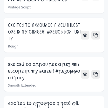
Vintage Script
ꏂꉧꉔ꒐꓄ꏂ꒯ ꓄ꄲ ꋬꋊꋊꄲ꒤ꋊꉔꏂ ꋬ ꋊꏂꅐ ꂵ꒐꒒ꏂꇙ꓄
ꄲꋊꏂ ꒐ꋊ ꂵꌦ ꉔꋬꋪꏂꏂꋪ! #ꋊꏂꅐꄲꉣꉣꄲꋪ꓄꒤ꋊ꒐
꓄ꌦ
Rough
ɛ᥊ɕıꞇɛᑯ ꞇᴏ ɑꞃꞃᴏᤙꞃɕɛ ɑ ꞃɛꝫ ꧑ıꝇ
ɛ᥉ꞇᴏꞃɛ ıꞃ ꧑ƴ ɕɑɾɛɛɾ! #ꞃɛꝫᴏթթᴏ
ɾꞇᤙꞃıꞇƴ
Smooth Extended
ꫀ᥊ᨶỉȶꫀᦔ ȶꪮ ꪖ᭢᭢ꪮꪗ᭢ᨶꫀ ꪖ ᭢ꫀ᭙ ꪑỉᏓ