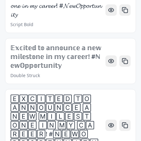
𝓸𝓷𝓮 𝓲𝓷 𝓶𝔂 𝓬𝓪𝓻𝓮𝓮𝓻! #𝓝𝓮𝔀𝓞𝓹𝓹𝓸𝓻𝓽𝓾𝓷
𝓲𝓽𝔂
Script Bold
𝔼𝕩𝕔𝕚𝕥𝕖𝕕 𝕥𝕠 𝕒𝕟𝕟𝕠𝕦𝕟𝕔𝕖 𝕒 𝕟𝕖𝕨
𝕞𝕚𝕝𝕖𝕤𝕥𝕠𝕟𝕖 𝕚𝕟 𝕞𝕪 𝕔𝕒𝕣𝕖𝕖𝕣! #ℕ
𝕖𝕨𝕆𝕡𝕡𝕠𝕣𝕥𝕦𝕟𝕚𝕥𝕪
Double Struck
🄴🅇🄲🄸🅃🄴🄳 🅃🄾
🄰🄽🄽🄾🅄🄽🄲🄴 🄰
🄽🄴🅆 🄼🄸🄻🄴🅂🅃
🄾🄽🄴 🄸🄽 🄼🅈 🄲🄰
🅁🄴🄴🅁! #🄽🄴🅆🄾