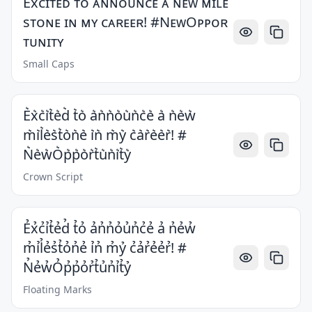
Exᴄɪᴛᴇᴅ ᴛᴏ ᴀɴɴᴏᴜɴᴄᴇ ᴀ ɴᴇᴡ ᴍɪʟᴇ
sᴛᴏɴᴇ ɪɴ ᴍʏ ᴄᴀʀᴇᴇʀ! #NᴇᴡOᴘᴘᴏʀ
ᴛᴜɴɪᴛʏ
Small Caps
E͛x͛c͛i͛t͛e͛d͛ t͛o͛ a͛n͛n͛o͛u͛n͛c͛e͛ a͛ n͛e͛w͛
m͛i͛l͛e͛s͛t͛o͛n͛e͛ i͛n͛ m͛y͛ c͛a͛r͛e͛e͛r͛! #
N͛e͛w͛O͛p͛p͛o͛r͛t͛u͛n͛i͛t͛y͛
Crown Script
Ẻx̉c̉ỉt̉ẻd̉ t̉ỏ ản̉n̉ỏủn̉c̉ẻ ả n̉ẻw̉
m̉ỉl̉ẻs̉t̉ỏn̉ẻ ỉn̉ m̉ỷ c̉ảr̉ẻẻr̉! #
N̉ẻw̉Ỏp̉p̉ỏr̉t̉ủn̉ỉt̉ỷ
Floating Marks