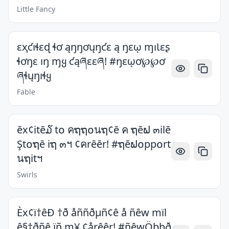
Little Fancy
ɛҳƈıɬɛɖ ɬơ ąŋŋơųŋƈɛ ą ŋɛῳ ɱıƖɛʂ
ɬơŋɛ ıŋ ɱყ ƈąཞɛɛཞ! #ŋɛῳơ℘℘ơ
ཞɬųŋıɬყ
Fable
ēx¢itē໓ t໐ คຖຖ໐นຖ¢ē ค ຖēຟ ๓ilē
Şt໐ຖē iຖ ๓ฯ ¢คrēēr! #ຖēຟ໐pp໐rt
นຖitฯ
Swirls
Èx¢ï†êÐ †ð åññðµñ¢ê å ñêw mïl
ê§†ðñê ïñ m¥ ¢årêêr! #ñêwÖþþð