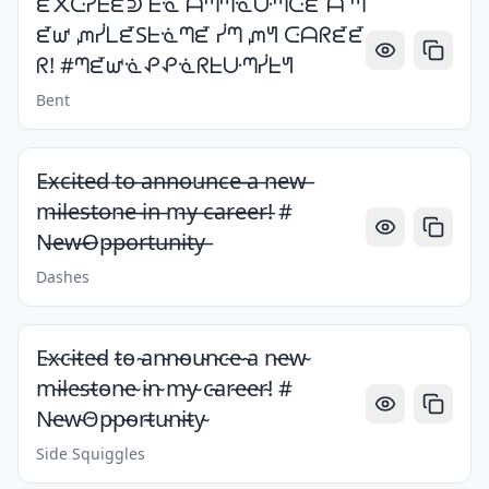
ᘿ᙭ᑢᓰᖶᘿᕲ ᖶᓍ ᗩᘉᘉᓍᑘᘉᑢᘿ ᗩ ᘉ
ᘿᘺ ᘻᓰᒪᘿSᖶᓍᘉᘿ ᓰᘉ ᘻᖻ ᑢᗩᖇᘿᘿ
ᖇ! #ᘉᘿᘺᓍᕵᕵᓍᖇᖶᑘᘉᓰᖶᖻ
Bent
E̶x̶c̶i̶t̶e̶d̶ t̶o̶ ̶a̶n̶n̶o̶u̶n̶c̶e̶ ̶a̶ n̶e̶w̶
m̶i̶l̶e̶s̶t̶o̶n̶e̶ i̶n̶ m̶y̶ c̶̶a̶r̶e̶e̶r̶! #
N̶e̶w̶O̶p̶p̶o̶r̶t̶u̶n̶i̶t̶y̶
Dashes
E̴x̴c̴i̴t̴e̴d̴ t̴o̴ ̴an̴n̴o̴u̴n̴c̴e̴ ̴a n̴e̴w̴
m̴i̴l̴e̴s̴t̴o̴n̴e̴ i̴n̴ m̴y̴ c̴̴ar̴e̴e̴r̴! #
N̴e̴w̴O̴p̴p̴o̴r̴t̴u̴n̴i̴t̴y̴
Side Squiggles