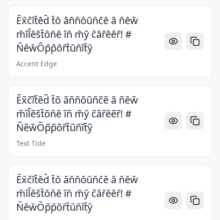
Êx̂ĉît̂êd̂ t̂ô ân̂n̂ôûn̂ĉê â n̂êŵ
m̂îl̂êŝt̂ôn̂ê în̂ m̂ŷ ĉâr̂êêr̂! #
N̂êŵÔp̂p̂ôr̂t̂ûn̂ît̂ŷ
Accent Edge
Ẽx̃c̃ĩt̃ẽd̃ t̃õ ãññõũñc̃ẽ ã ñẽw̃
m̃ĩl̃ẽs̃t̃õñẽ ĩñ m̃ỹ c̃ãr̃ẽẽr̃! #
Ñẽw̃Õp̃p̃õr̃t̃ũñĩt̃ỹ
Text Tide
Ĕx̆c̆ĭt̆ĕd̆ t̆ŏ ăn̆n̆ŏŭn̆c̆ĕ ă n̆ĕw̆
m̆ĭl̆ĕs̆t̆ŏn̆ĕ ĭn̆ m̆y̆ c̆ăr̆ĕĕr̆! #
N̆ĕw̆Ŏp̆p̆ŏr̆t̆ŭn̆ĭt̆y̆