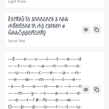
Light Pulse
E͌x͌c͌i͌t͌e͌d͌ t͌o͌ a͌n͌n͌o͌u͌n͌c͌e͌ a͌ n͌e͌w͌
m͌i͌l͌e͌s͌t͌o͌n͌e͌ i͌n͌ m͌y͌ c͌a͌r͌e͌e͌r͌! #
N͌e͌w͌O͌p͌p͌o͌r͌t͌u͌n͌i͌t͌y͌
Spiral Text
---E------x------c------i------t------e------d
--- ---t------o--- ---a------n------n------o-
-----u------n------c------e--- ---a--- ---n--
----e------w--- ---m------i------l------e----
--s------t------o------n------e--- ---i------n
--- ---m------y--- ---c------a------r------e-
-----e------r---! #---N------e------w------
O------p------p------o------r------t------u-