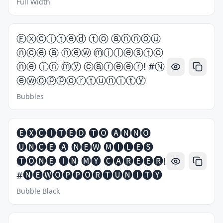
Full Width
Ⓔⓧⓒⓘⓣⓔⓓ ⓣⓞ ⓐⓝⓝⓞⓤ
ⓝⓒⓔ ⓐ ⓝⓔⓦ ⓜⓘⓛⓔⓢⓣⓞ
ⓝⓔ ⓘⓝ ⓜⓨ ⓒⓐⓡⓔⓔⓡ! #Ⓝ
ⓔⓦⓄⓟⓟⓞⓡⓣⓤⓝⓘⓣⓨ
Bubbles
🅔🅧🅒🅘🅣🅔🅓 🅣🅞 🅐🅝🅝🅞
🅤🅝🅒🅔 🅐 🅝🅔🅦 🅜🅘🅛🅔🅢
🅣🅞🅝🅔 🅘🅝 🅜🅨 🅒🅐🅡🅔🅔🅡!
#🅝🅔🅦🅞🅟🅟🅞🅡🅣🅤🅝🅘🅣🅨
Bubble Black