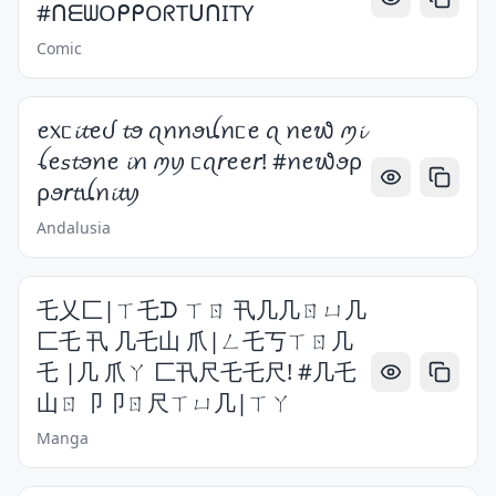
#ᑎᗴᗯOᑭᑭOᖇTᑌᑎITY
Comic
ꫀ᥊ᥴ𝓲𝓽ꫀᦔ 𝓽ꪮ ꪖꪀꪀꪮꪊꪀᥴꫀ ꪖ ꪀꫀ᭙ ꪑ𝓲
ꪶꫀ𝘴𝓽ꪮꪀꫀ 𝓲ꪀ ꪑꪗ ᥴꪖ𝘳ꫀꫀ𝘳! #ꪀꫀ᭙ꪮρ
ρꪮ𝘳𝓽ꪊꪀ𝓲𝓽ꪗ
Andalusia
乇乂匚|ㄒ乇ᗪ ㄒㄖ 卂几几ㄖㄩ几
匚乇 卂 几乇山 爪|ㄥ乇丂ㄒㄖ几
乇 |几 爪ㄚ 匚卂尺乇乇尺! #几乇
山ㄖ卩卩ㄖ尺ㄒㄩ几|ㄒㄚ
Manga