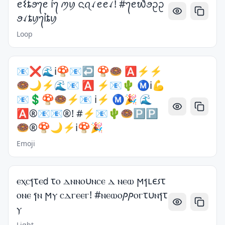
ꫀ𐌔ȶꪮ᭢ꫀ ỉ᭢ ꪑꪗ ᨶꪖꪹꫀꫀꪹ! #᭢ꫀ᭙ꪮᩏᩏ
ꪮꪹȶꪗ᭢ỉȶꪗ
Loop
📧❌🌊ℹ️🍄📧↩️ 🍄🍩 🅰️⚡️⚡️
🍩🌙⚡️🌊📧 🅰️ ⚡️📧🌵 Ⓜ️ℹ️💪
📧💲🍄🍩⚡️📧 ℹ️⚡️ Ⓜ️🎉 🌊
🅰️®️📧📧®️! #⚡️📧🌵🍩🅿️🅿️
🍩®️🍄🌙⚡️ℹ️🍄🎉
Emoji
ⲉⲭⲥⳕτⲉ𝖽 τⲟ ⲇⲛⲛⲟυⲛⲥⲉ ⲇ ⲛⲉⲱ ϻⳕⳑⲉ⳽τ
ⲟⲛⲉ ⳕⲛ ϻⲩ ⲥⲇⲅⲉⲉⲅ! #ⲛⲉⲱⲟⳏⳏⲟⲅτυⲛⳕτ
ⲩ
Light