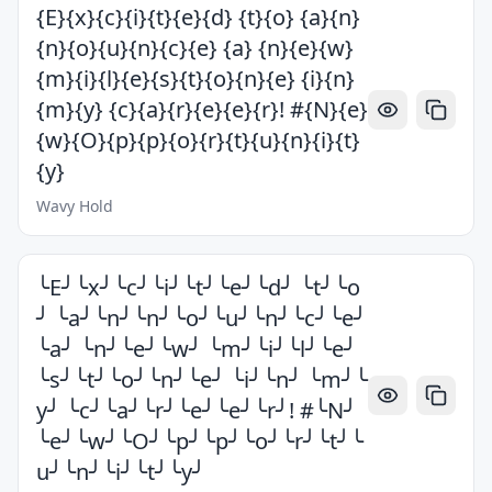
{E}{x}{c}{i}{t}{e}{d} {t}{o} {a}{n}
{n}{o}{u}{n}{c}{e} {a} {n}{e}{w}
{m}{i}{l}{e}{s}{t}{o}{n}{e} {i}{n}
{m}{y} {c}{a}{r}{e}{e}{r}! #{N}{e}
{w}{O}{p}{p}{o}{r}{t}{u}{n}{i}{t}
{y}
Wavy Hold
╰E╯╰x╯╰c╯╰i╯╰t╯╰e╯╰d╯ ╰t╯╰o
╯ ╰a╯╰n╯╰n╯╰o╯╰u╯╰n╯╰c╯╰e╯
╰a╯ ╰n╯╰e╯╰w╯ ╰m╯╰i╯╰l╯╰e╯
╰s╯╰t╯╰o╯╰n╯╰e╯ ╰i╯╰n╯ ╰m╯╰
y╯ ╰c╯╰a╯╰r╯╰e╯╰e╯╰r╯! #╰N╯
╰e╯╰w╯╰O╯╰p╯╰p╯╰o╯╰r╯╰t╯╰
u╯╰n╯╰i╯╰t╯╰y╯