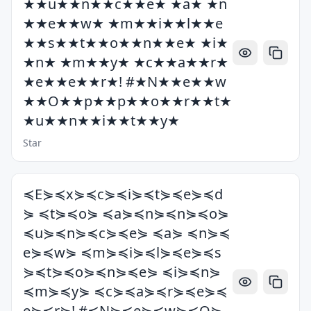
★★u★★n★★c★★e★ ★a★ ★n
★★e★★w★ ★m★★i★★l★★e
★★s★★t★★o★★n★★e★ ★i★
★n★ ★m★★y★ ★c★★a★★r★
★e★★e★★r★! #★N★★e★★w
★★O★★p★★p★★o★★r★★t★
★u★★n★★i★★t★★y★
Star
≼E⋟≼x⋟≼c⋟≼i⋟≼t⋟≼e⋟≼d
⋟ ≼t⋟≼o⋟ ≼a⋟≼n⋟≼n⋟≼o⋟
≼u⋟≼n⋟≼c⋟≼e⋟ ≼a⋟ ≼n⋟≼
e⋟≼w⋟ ≼m⋟≼i⋟≼l⋟≼e⋟≼s
⋟≼t⋟≼o⋟≼n⋟≼e⋟ ≼i⋟≼n⋟
≼m⋟≼y⋟ ≼c⋟≼a⋟≼r⋟≼e⋟≼
e⋟≼r⋟! #≼N⋟≼e⋟≼w⋟≼O⋟