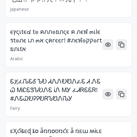
Japanese
єץςเtє๔ t๏ คภภ๏ยภςє ค ภєฬ ๓เlє
รt๏ภє เภ ๓א ςคгєєг! #ภєฬ๏קק๏гt
ยภเtא
Arabic
ᏋጀፈᎥᏖᏋᎴ ᏖᎧ ᏗᏁᏁᎧᏬᏁፈᏋ Ꮧ ᏁᏋ
Ꮗ ᎷᎥᏝᏋᏕᏖᎧᏁᏋ ᎥᏁ ᎷᎩ ፈᏗᏒᏋᏋᏒ!
#ᏁᏋᏇᎧᎮᎮᎧᏒᏖᏬᏁᎥᏖᎩ
Fairy
ɛӼƈɨȶɛɖ ȶօ ǟռռօʊռƈɛ ǟ ռɛա ʍɨʟɛ