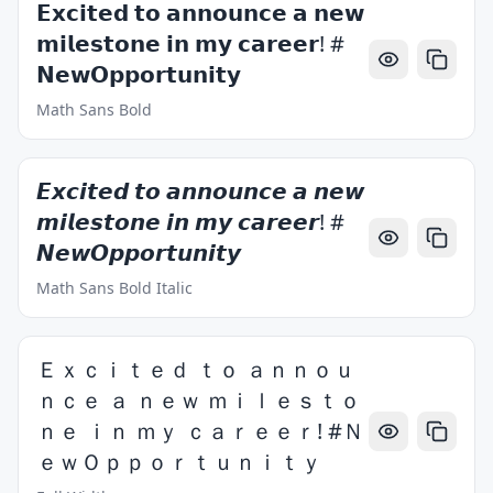
𝗘𝘅𝗰𝗶𝘁𝗲𝗱 𝘁𝗼 𝗮𝗻𝗻𝗼𝘂𝗻𝗰𝗲 𝗮 𝗻𝗲𝘄
𝗺𝗶𝗹𝗲𝘀𝘁𝗼𝗻𝗲 𝗶𝗻 𝗺𝘆 𝗰𝗮𝗿𝗲𝗲𝗿! #
𝗡𝗲𝘄𝗢𝗽𝗽𝗼𝗿𝘁𝘂𝗻𝗶𝘁𝘆
Math Sans Bold
𝙀𝙭𝙘𝙞𝙩𝙚𝙙 𝙩𝙤 𝙖𝙣𝙣𝙤𝙪𝙣𝙘𝙚 𝙖 𝙣𝙚𝙬
𝙢𝙞𝙡𝙚𝙨𝙩𝙤𝙣𝙚 𝙞𝙣 𝙢𝙮 𝙘𝙖𝙧𝙚𝙚𝙧! #
𝙉𝙚𝙬𝙊𝙥𝙥𝙤𝙧𝙩𝙪𝙣𝙞𝙩𝙮
Math Sans Bold Italic
Ｅｘｃｉｔｅｄ ｔｏ ａｎｎｏｕ
ｎｃｅ ａ ｎｅｗ ｍｉｌｅｓｔｏ
ｎｅ ｉｎ ｍｙ ｃａｒｅｅｒ! #Ｎ
ｅｗＯｐｐｏｒｔｕｎｉｔｙ