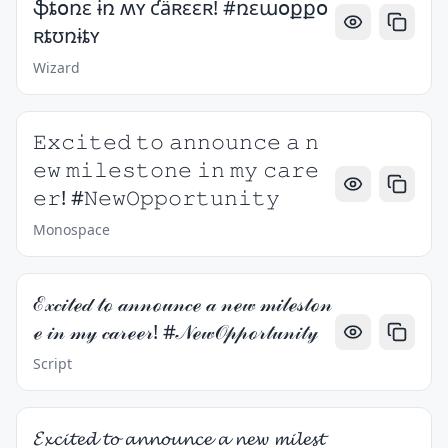
ֆȶօռɛ ɨռ ʍʏ ƈǟʀɛɛʀ! #ռɛաօքքօ
ʀȶʊռɨȶʏ
Wizard
𝙴𝚡𝚌𝚒𝚝𝚎𝚍 𝚝𝚘 𝚊𝚗𝚗𝚘𝚞𝚗𝚌𝚎 𝚊 𝚗
𝚎𝚠 𝚖𝚒𝚕𝚎𝚜𝚝𝚘𝚗𝚎 𝚒𝚗 𝚖𝚢 𝚌𝚊𝚛𝚎
𝚎𝚛! #𝙽𝚎𝚠𝙾𝚙𝚙𝚘𝚛𝚝𝚞𝚗𝚒𝚝𝚢
Monospace
ℰ𝓍𝒸𝒾𝓉ℯ𝒹 𝓉ℴ 𝒶𝓃𝓃ℴ𝓊𝓃𝒸ℯ 𝒶 𝓃ℯ𝓌 𝓂𝒾𝓁ℯ𝓈𝓉ℴ𝓃
ℯ 𝒾𝓃 𝓂𝓎 𝒸𝒶𝓇ℯℯ𝓇! #𝒩ℯ𝓌𝒪𝓅𝓅ℴ𝓇𝓉𝓊𝓃𝒾𝓉𝓎
Script
𝓔𝔁𝓬𝓲𝓽𝓮𝓭 𝓽𝓸 𝓪𝓷𝓷𝓸𝓾𝓷𝓬𝓮 𝓪 𝓷𝓮𝔀 𝓶𝓲𝓵𝓮𝓼𝓽