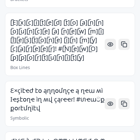
[̲̅E][̲̅x][̲̅c][̲̅i][̲̅t][̲̅e][̲̅d] [̲̅t][̲̅o] [̲̅a][̲̅n][̲̅n]
[̲̅o][̲̅u][̲̅n][̲̅c][̲̅e] [̲̅a] [̲̅n][̲̅e][̲̅w] [̲̅m][̲̅i]
[̲̅l][̲̅e][̲̅s][̲̅t][̲̅o][̲̅n][̲̅e] [̲̅i][̲̅n] [̲̅m][̲̅y]
[̲̅c][̲̅a][̲̅r][̲̅e][̲̅e][̲̅r]! #[̲̅N][̲̅e][̲̅w][̲̅O]
[̲̅p][̲̅p][̲̅o][̲̅r][̲̅t][̲̅u][̲̅n][̲̅i][̲̅t][̲̅y]
Box Lines
Ɛ×çìէҽժ էօ ąղղօմղçҽ ą ղҽա ʍì
Ӏҽʂէօղҽ ìղ ʍվ çąɾҽҽɾ! #ហҽաටք
քօɾէմղìէվ
Symbolic