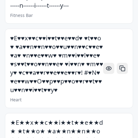
-----n------i------t------y---
Fitness Bar
♥E♥♥x♥♥c♥♥i♥♥t♥♥e♥♥d♥ ♥t♥♥o
♥ ♥a♥♥n♥♥n♥♥o♥♥u♥♥n♥♥c♥♥e♥
♥a♥ ♥n♥♥e♥♥w♥ ♥m♥♥i♥♥l♥♥e♥
♥s♥♥t♥♥o♥♥n♥♥e♥ ♥i♥♥n♥ ♥m♥♥
y♥ ♥c♥♥a♥♥r♥♥e♥♥e♥♥r♥! #♥N♥
♥e♥♥w♥♥O♥♥p♥♥p♥♥o♥♥r♥♥t♥♥
u♥♥n♥♥i♥♥t♥♥y♥
Heart
★E★★x★★c★★i★★t★★e★★d
★ ★t★★o★ ★a★★n★★n★★o