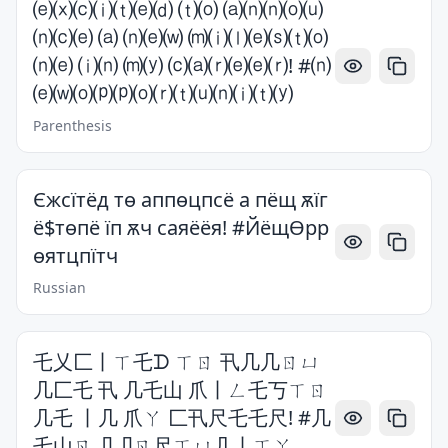
⒠⒳⒞⒤⒯⒠⒟ ⒯⒪ ⒜⒩⒩⒪⒰
⒩⒞⒠ ⒜ ⒩⒠⒲ ⒨⒤⒧⒠⒮⒯⒪
⒩⒠ ⒤⒩ ⒨⒴ ⒞⒜⒭⒠⒠⒭! #⒩
⒠⒲⒪⒫⒫⒪⒭⒯⒰⒩⒤⒯⒴
Parenthesis
Єжcїтёд тѳ аппѳцпcё а пёщ ѫїг
ё$тѳпё їп ѫч cаяёёя! #ЙёщѲpp
ѳятцпїтч
Russian
乇乂匚丨ㄒ乇ᗪ ㄒㄖ 卂几几ㄖㄩ
几匚乇 卂 几乇山 爪丨ㄥ乇丂ㄒㄖ
几乇 丨几 爪ㄚ 匚卂尺乇乇尺! #几
乇山ㄖ卩卩ㄖ尺ㄒㄩ几丨ㄒㄚ