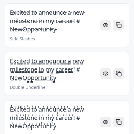
E̷x̷c̷i̷t̷e̷d̷ t̷o̷ a̷n̷n̷o̷u̷n̷c̷e̷ a̷ n̷e̷w̷
m̷i̷l̷e̷s̷t̷o̷n̷e̷ i̷n̷ m̷y̷ c̷a̷r̷e̷e̷r̷! #
N̷e̷w̷O̷p̷p̷o̷r̷t̷u̷n̷i̷t̷y̷
Side Slashes
E̳x̳c̳i̳t̳e̳d̳ t̳o̳ ̳a̳n̳n̳o̳u̳n̳c̳e̳ ̳a̳ n̳e̳w̳
m̳i̳l̳e̳s̳t̳o̳n̳e̳ i̳n̳ m̳y̳ c̳̳a̳r̳e̳e̳r̳! #
N̳e̳w̳O̳p̳p̳o̳r̳t̳u̳n̳i̳t̳y̳
Double Underline
E̾x̾c̾i̾t̾e̾d̾ t̾o̾ ̾an̾n̾o̾u̾n̾c̾e̾ ̾a n̾e̾w̾
m̾i̾l̾e̾s̾t̾o̾n̾e̾ i̾n̾ m̾y̾ c̾̾ar̾e̾e̾r̾! #
N̾e̾w̾O̾p̾p̾o̾r̾t̾u̾n̾i̾t̾y̾