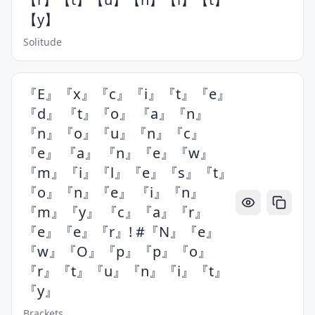
【y】
Solitude
『E』『x』『c』『i』『t』『e』
『d』 『t』『o』 『a』『n』
『n』『o』『u』『n』『c』
『e』 『a』 『n』『e』『w』
『m』『i』『l』『e』『s』『t』
『o』『n』『e』 『i』『n』
『m』『y』 『c』『a』『r』
『e』『e』『r』! #『N』『e』
『w』『O』『p』『p』『o』
『r』『t』『u』『n』『i』『t』
『y』
Brackets