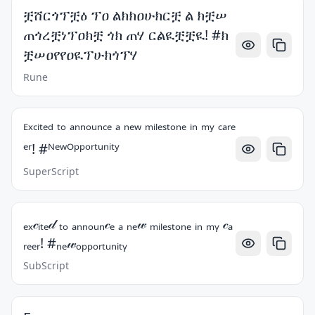
ቿሸርጎፕቿዕ ፕዐ ልክክዐሁክርቿ ል ክቿሠ
ጠጎረቿነፕዐክቿ ጎክ ጠሃ ርልዪቿቿዪ! #ክ
ቿሠዐየየዐዪፕሁክጎፕሃ
Rune
ᴱˣᶜⁱᵗᵉᵈ ᵗᵒ ᵃⁿⁿᵒᵘⁿᶜᵉ ᵃ ⁿᵉʷ ᵐⁱˡᵉˢᵗᵒⁿᵉ ⁱⁿ ᵐʸ ᶜᵃʳᵉ
ᵉʳ! #ᴺᵉʷᴼᵖᵖᵒʳᵗᵘⁿⁱᵗʸ
SuperScript
ₑₓ𝒸ᵢₜₑ𝒹 ₜₒ ₐₙₙₒᵤₙ𝒸ₑ ₐ ₙₑ𝓌 ₘᵢₗₑₛₜₒₙₑ ᵢₙ ₘᵧ 𝒸ₐ
ᵣₑₑᵣ! #ₙₑ𝓌ₒₚₚₒᵣₜᵤₙᵢₜᵧ
SubScript