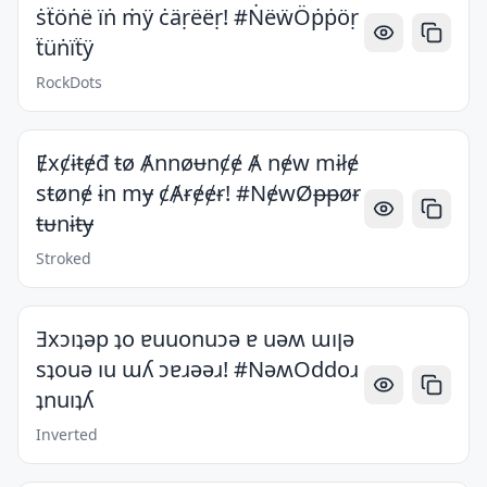
ṡẗöṅë ïṅ ṁÿ ċäṛëëṛ! #ṄëẅÖṗṗöṛ
ẗüṅïẗÿ
RockDots
Ɇxȼɨŧɇđ ŧø Ⱥnnøᵾnȼɇ Ⱥ nɇw mɨłɇ
sŧønɇ ɨn mɏ ȼȺɍɇɇɍ! #NɇwØᵽᵽøɍ
ŧᵾnɨŧɏ
Stroked
Ǝxɔıʇǝp ʇo ɐuuonuɔǝ ɐ uǝʍ ɯıןǝ
sʇouǝ ıu ɯʎ ɔɐɹǝǝɹ! #NǝʍOddoɹ
ʇnuıʇʎ
Inverted