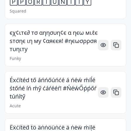
🄿🄿🄾🅁🅃🅄🄽🄸🅃🅈
Squared
єχ¢ιтє∂ тσ αηησυη¢є α ηєω мιℓє
ѕтσηє ιη му ¢αяєєя! #ηєωσρρσя
тυηιту
Funky
Éxćítéd tő áńńőúńćé á ńéẃ ḿíĺé
śtőńé íń ḿӳ ćáŕééŕ! #ŃéẃŐṕṕőŕ
túńítӳ
Acute
Ёẍċïẗëḋ ẗö äṅṅöüṅċë ä ṅëẅ ṁïḷë