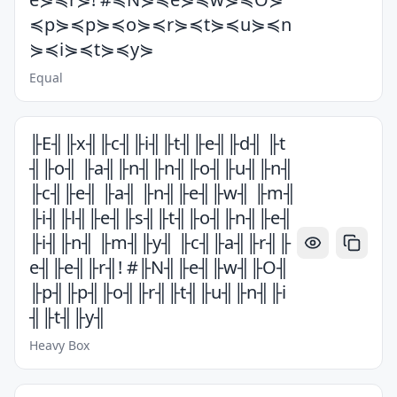
≼p⋟≼p⋟≼o⋟≼r⋟≼t⋟≼u⋟≼n
⋟≼i⋟≼t⋟≼y⋟
Equal
╟E╢╟x╢╟c╢╟i╢╟t╢╟e╢╟d╢ ╟t
╢╟o╢ ╟a╢╟n╢╟n╢╟o╢╟u╢╟n╢
╟c╢╟e╢ ╟a╢ ╟n╢╟e╢╟w╢ ╟m╢
╟i╢╟l╢╟e╢╟s╢╟t╢╟o╢╟n╢╟e╢
╟i╢╟n╢ ╟m╢╟y╢ ╟c╢╟a╢╟r╢╟
e╢╟e╢╟r╢! #╟N╢╟e╢╟w╢╟O╢
╟p╢╟p╢╟o╢╟r╢╟t╢╟u╢╟n╢╟i
╢╟t╢╟y╢
Heavy Box