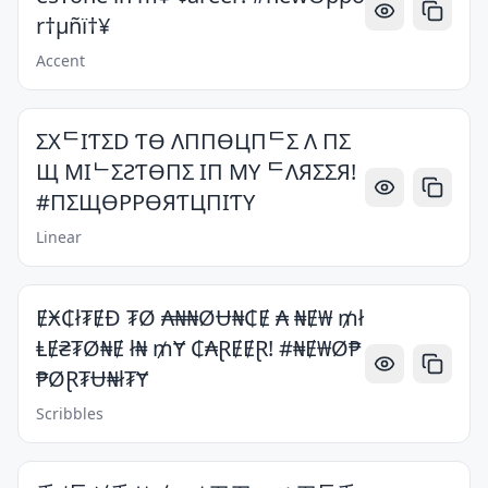
r†µñï†¥
Accent
ΣXᄃIƬΣD ƬӨ ΛППӨЦПᄃΣ Λ ПΣ
Щ MIᄂΣƧƬӨПΣ IП MY ᄃΛЯΣΣЯ!
#ПΣЩӨPPӨЯƬЦПIƬY
Linear
ɆӾ₵ł₮ɆĐ ₮Ø ₳₦₦ØɄ₦₵Ɇ ₳ ₦Ɇ₩ ₥ł
ⱠɆ₴₮Ø₦Ɇ ł₦ ₥Ɏ ₵₳ⱤɆɆⱤ! #₦Ɇ₩Ø₱
₱ØⱤ₮Ʉ₦ł₮Ɏ
Scribbles