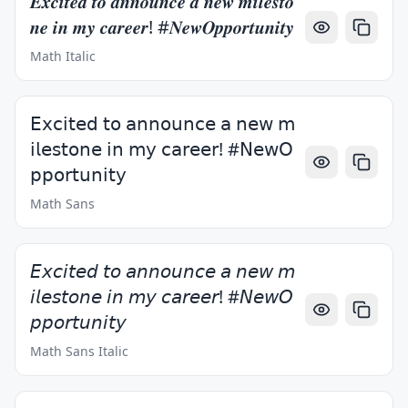
𝑬𝒙𝒄𝒊𝒕𝒆𝒅 𝒕𝒐 𝒂𝒏𝒏𝒐𝒖𝒏𝒄𝒆 𝒂 𝒏𝒆𝒘 𝒎𝒊𝒍𝒆𝒔𝒕𝒐
𝒏𝒆 𝒊𝒏 𝒎𝒚 𝒄𝒂𝒓𝒆𝒆𝒓! #𝑵𝒆𝒘𝑶𝒑𝒑𝒐𝒓𝒕𝒖𝒏𝒊𝒕𝒚
Math Italic
𝖤𝗑𝖼𝗂𝗍𝖾𝖽 𝗍𝗈 𝖺𝗇𝗇𝗈𝗎𝗇𝖼𝖾 𝖺 𝗇𝖾𝗐 𝗆
𝗂𝗅𝖾𝗌𝗍𝗈𝗇𝖾 𝗂𝗇 𝗆𝗒 𝖼𝖺𝗋𝖾𝖾𝗋! #𝖭𝖾𝗐𝖮
𝗉𝗉𝗈𝗋𝗍𝗎𝗇𝗂𝗍𝗒
Math Sans
𝘌𝘹𝘤𝘪𝘵𝘦𝘥 𝘵𝘰 𝘢𝘯𝘯𝘰𝘶𝘯𝘤𝘦 𝘢 𝘯𝘦𝘸 𝘮
𝘪𝘭𝘦𝘴𝘵𝘰𝘯𝘦 𝘪𝘯 𝘮𝘺 𝘤𝘢𝘳𝘦𝘦𝘳! #𝘕𝘦𝘸𝘖
𝘱𝘱𝘰𝘳𝘵𝘶𝘯𝘪𝘵𝘺
Math Sans Italic